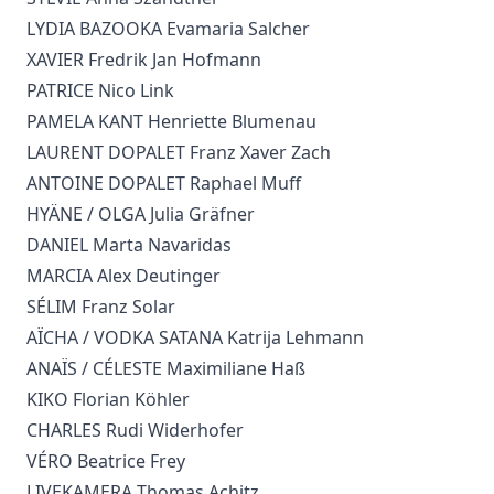
LYDIA BAZOOKA Evamaria Salcher
XAVIER Fredrik Jan Hofmann
PATRICE Nico Link
PAMELA KANT Henriette Blumenau
LAURENT DOPALET Franz Xaver Zach
ANTOINE DOPALET Raphael Muff
HYÄNE / OLGA Julia Gräfner
DANIEL Marta Navaridas
MARCIA Alex Deutinger
SÉLIM Franz Solar
AÏCHA / VODKA SATANA Katrija Lehmann
ANAÏS / CÉLESTE Maximiliane Haß
KIKO Florian Köhler
CHARLES Rudi Widerhofer
VÉRO Beatrice Frey
LIVEKAMERA Thomas Achitz